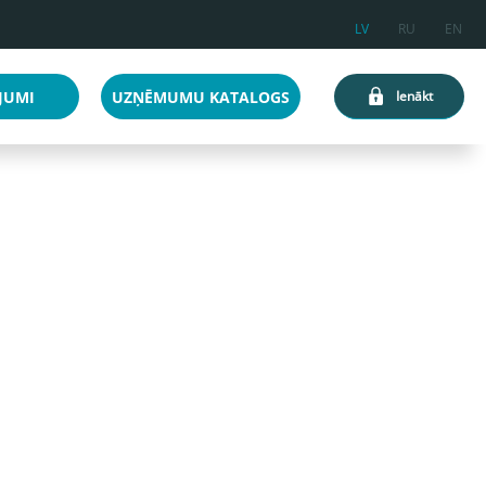
LV
RU
EN
JUMI
UZŅĒMUMU KATALOGS
Ienākt