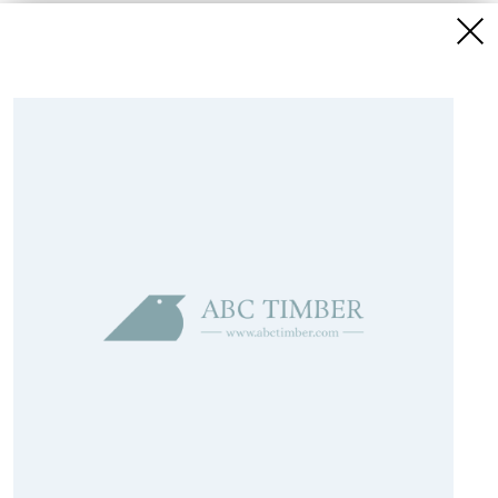
Pērku
Pārdodu
Salīdzināt
Kategoriju saraksts
Jaunākie sludinājumi