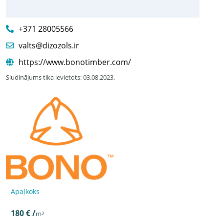
+371 28005566
valts@dizozols.ir
https://www.bonotimber.com/
Sludinājums tika ievietots: 03.08.2023.
Apaļkoks
Pērk
f7aeb8d
180 € /
m³
Apaļkoks
180 € /
m³