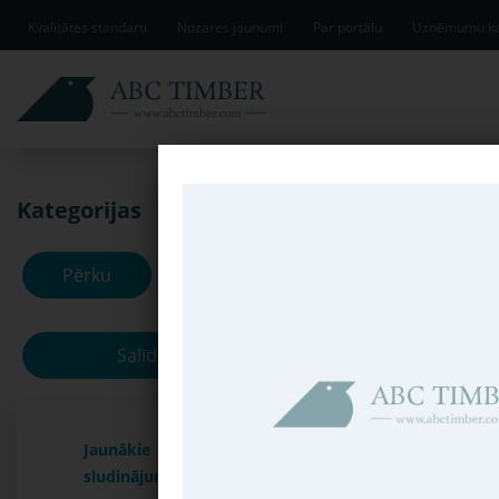
Kvalitātes standarti
Nozares jaunumi
Par portālu
Uzņēmumu ka
Kategorijas
Jaunākie slud
Pērku
Pārdodu
Salīdzināt
Jaunākie
sludinājumi