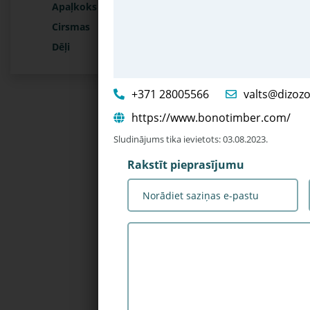
Apaļkoks
Cirsmas
Dēļi
+371 28005566
valts@dizozol
https://www.bonotimber.com/
Sludinājums tika ievietots: 03.08.2023.
Rakstīt pieprasījumu