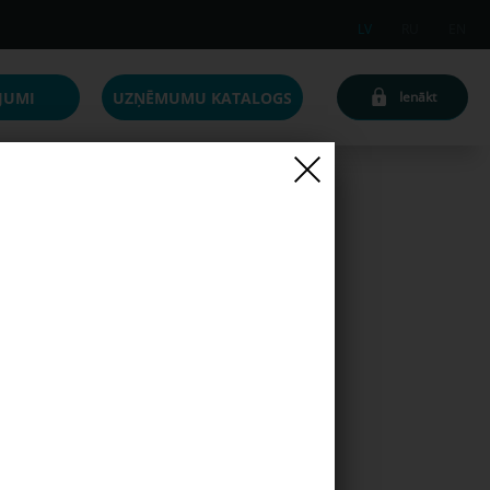
LV
RU
EN
JUMI
UZŅĒMUMU KATALOGS
Ienākt