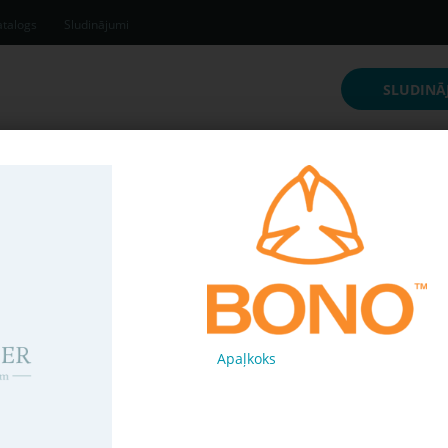
talogs
Sludinājumi
SLUDINĀ
inājumi
Apaļkoks
Pērk
f7aeb8d
130 € /
m³
Apaļkoks