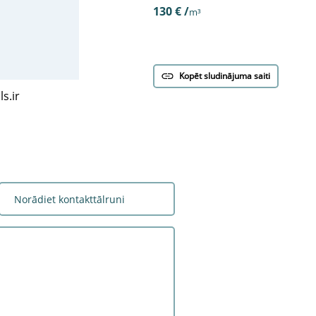
130 € /
m³
Kopēt sludinājuma saiti
s.ir