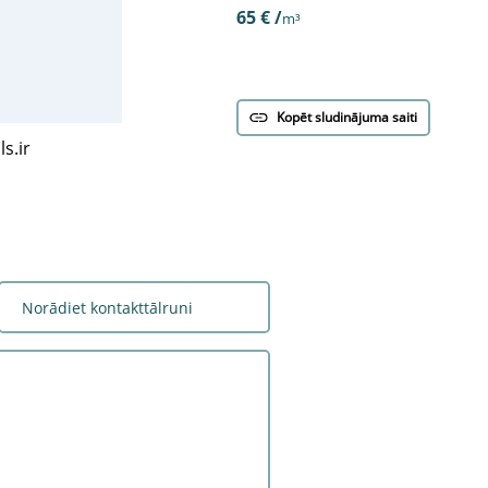
65 € /
m³
Kopēt sludinājuma saiti
s.ir