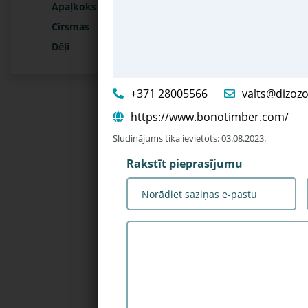
Apaļkoks
Cirsmas
Dēļi
+371 28005566
valts@dizozol
https://www.bonotimber.com/
Sludinājums tika ievietots: 03.08.2023.
Rakstīt pieprasījumu