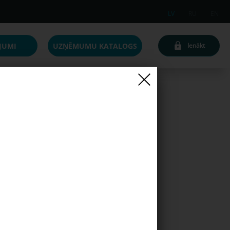
LV
RU
EN
JUMI
UZŅĒMUMU KATALOGS
Ienākt