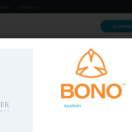
talogs
Sludinājumi
SLUDINĀ
inājumi
Apaļkoks
Pērk
baa7a61
65 € /
m³
Apaļkoks