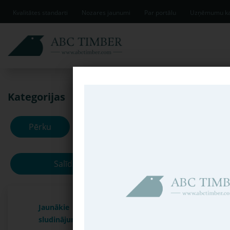
Kvalitātes standarti
Nozares jaunumi
Par portālu
Uzņēmumu ka
Kategorijas
Jaunākie slud
Pērku
Pārdodu
Salīdzināt
Jaunākie
sludinājumi