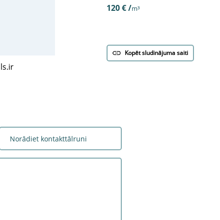
120 € /
m³
Kopēt sludinājuma saiti
s.ir