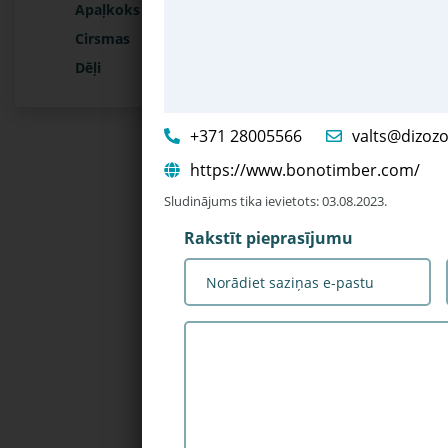
Apaļkoks
Cirsmas
Dēļi
+371 28005566
valts@dizozol
https://www.bonotimber.com/
Sludinājums tika ievietots: 03.08.2023.
Rakstīt pieprasījumu