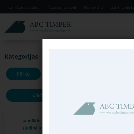
Kvalitātes standarti
Nozares jaunumi
Par portālu
Uzņēmumu ka
Kategorijas
Jaunākie slud
Pērku
Pārdodu
Salīdzināt
Jaunākie
sludinājumi