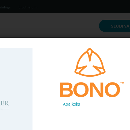
talogs
Sludinājumi
SLUDINĀ
inājumi
Apaļkoks
Pērk
8c39667
120 € /
m³
Apaļkoks