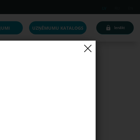
LV
RU
EN
JUMI
UZŅĒMUMU KATALOGS
Ienākt