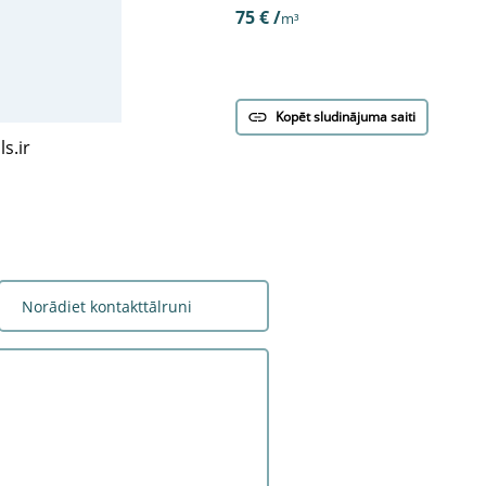
75 € /
m³
Kopēt sludinājuma saiti
s.ir