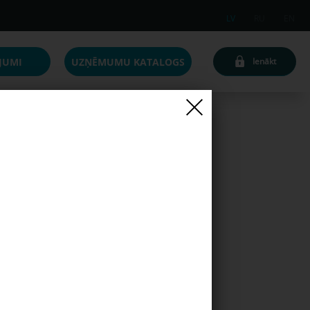
LV
RU
EN
JUMI
UZŅĒMUMU KATALOGS
Ienākt