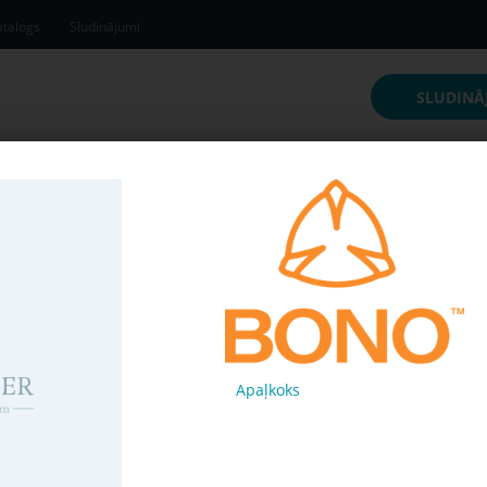
talogs
Sludinājumi
SLUDINĀ
inājumi
Apaļkoks
Pērk
58c6344
75 € /
m³
Apaļkoks