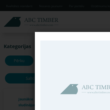
Kvalitātes standarti
Nozares jaunumi
Par portālu
Uzņēmumu ka
Kategorijas
Jaunākie slud
Pērku
Pārdodu
Salīdzināt
Jaunākie
sludinājumi