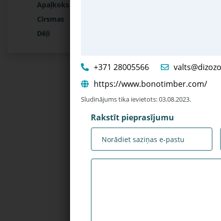
Apaļkoks
Cirsmas
Dēļi
+371 28005566
valts@dizozol
https://www.bonotimber.com/
Sludinājums tika ievietots: 03.08.2023.
Rakstīt pieprasījumu