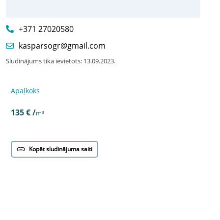
+371 27020580
kasparsogr@gmail.com
Sludinājums tika ievietots: 13.09.2023.
Apaļkoks
Apaļkoks
Pērk
135 € /
m³
1e4a6dd
135 € /
m³
Kopēt sludinājuma saiti