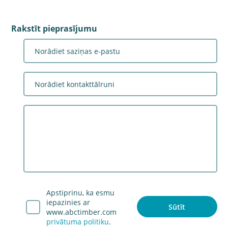
Rakstīt pieprasījumu
Visi sludinājumi
Šī tīmekļa vietne izmanto sīkdatnes – nelielas teksta
datnes, kuras tiek saglabātas jūsu datorā vai mobilajā
Uzņēmumu katalogs
ierīcē, kad jūs atverat vietni. Lai uzzinātu vairāk, spied
Apstiprinu, ka esmu
Kontakti
šeit
.
iepazinies ar
Sludinājumu cenas
www.abctimber.com
privātuma politiku
.
SAPROTU
Lietošanas noteikumi