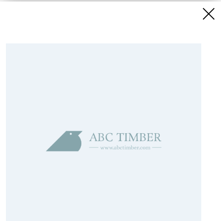
Pērku
Pārdodu
Salīdzināt
Kategoriju saraksts
Jaunākie sludinājumi