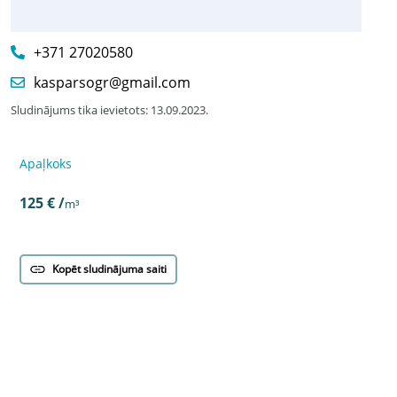
+371 27020580
kasparsogr@gmail.com
Sludinājums tika ievietots: 13.09.2023.
Apaļkoks
Apaļkoks
Pērk
125 € /
m³
1e4a6dd
125 € /
m³
Kopēt sludinājuma saiti