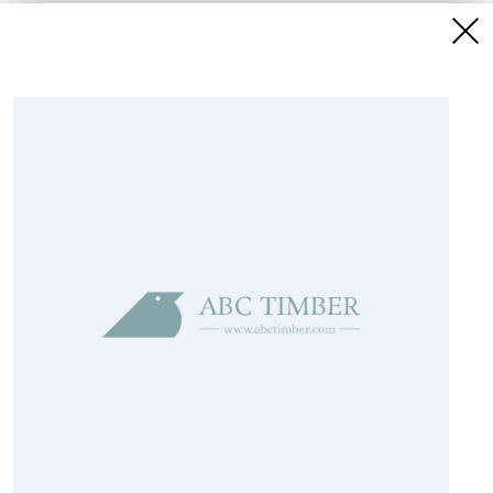
Pērku
Pārdodu
Salīdzināt
Kategoriju saraksts
Jaunākie sludinājumi