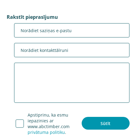
Rakstīt pieprasījumu
Visi sludinājumi
Šī tīmekļa vietne izmanto sīkdatnes – nelielas teksta
datnes, kuras tiek saglabātas jūsu datorā vai mobilajā
Uzņēmumu katalogs
ierīcē, kad jūs atverat vietni. Lai uzzinātu vairāk, spied
Apstiprinu, ka esmu
Kontakti
šeit
.
iepazinies ar
Sludinājumu cenas
www.abctimber.com
privātuma politiku
.
SAPROTU
Lietošanas noteikumi