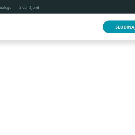
talogs
Sludinājumi
SLUDINĀ