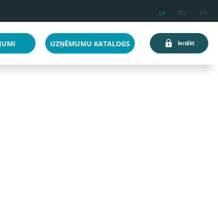
LV
RU
EN
JUMI
UZŅĒMUMU KATALOGS
Ienākt