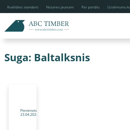
Kvalitātes standarti
Nozares jaunumi
Par portālu
Uzņēmumu ka
Suga:
Baltalksnis
Pievienots:
23.04.2024
301a791