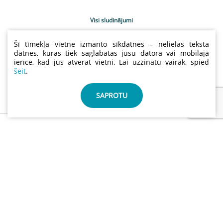
Visi sludinājumi
Uzņēmumu katalogs
Šī tīmekļa vietne izmanto sīkdatnes – nelielas teksta
Kontakti
datnes, kuras tiek saglabātas jūsu datorā vai mobilajā
ierīcē, kad jūs atverat vietni. Lai uzzinātu vairāk, spied
Sludinājumu cenas
šeit
.
Lietošanas noteikumi
Sīkdatņu un privātuma politika
SAPROTU
info@abctimber.com
ABC Timber, SIA | Reģ.nr.: 50203139001 | Adrese: Meža
prospekts 28 , Rīga Latvija LV-1014
©
ABCTIMBER.COM 2026