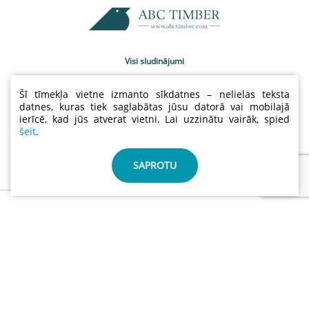
Visi sludinājumi
Uzņēmumu katalogs
Šī tīmekļa vietne izmanto sīkdatnes – nelielas teksta
Kontakti
datnes, kuras tiek saglabātas jūsu datorā vai mobilajā
ierīcē, kad jūs atverat vietni. Lai uzzinātu vairāk, spied
Sludinājumu cenas
šeit
.
Lietošanas noteikumi
Sīkdatņu un privātuma politika
SAPROTU
info@abctimber.com
ABC Timber, SIA | Reģ.nr.: 50203139001 | Adrese: Meža
prospekts 28 , Rīga Latvija LV-1014
©
ABCTIMBER.COM 2026