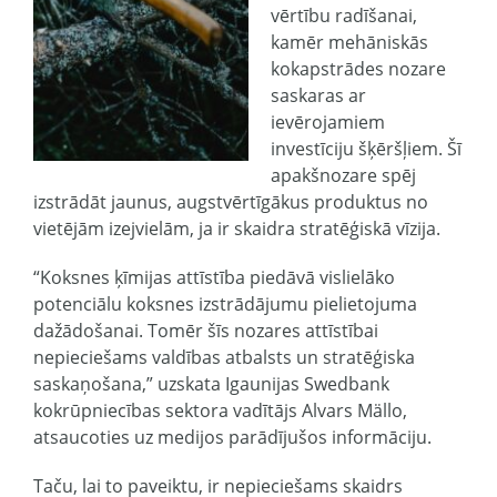
vērtību radīšanai,
kamēr mehāniskās
kokapstrādes nozare
saskaras ar
ievērojamiem
investīciju šķēršļiem. Šī
apakšnozare spēj
izstrādāt jaunus, augstvērtīgākus produktus no
vietējām izejvielām, ja ir skaidra stratēģiskā vīzija.
“Koksnes ķīmijas attīstība piedāvā vislielāko
potenciālu koksnes izstrādājumu pielietojuma
dažādošanai. Tomēr šīs nozares attīstībai
nepieciešams valdības atbalsts un stratēģiska
saskaņošana,” uzskata Igaunijas Swedbank
kokrūpniecības sektora vadītājs Alvars Mällo,
atsaucoties uz medijos parādījušos informāciju.
Taču, lai to paveiktu, ir nepieciešams skaidrs