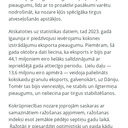
pieaugums, līdz ar to proaktīvi pasākumi varētu
nodrošināt, ka nozare kļūs spēcīgāka tirgus
atveseļošanās apstākļos.
Atskatoties uz statistikas datiem, tad 2023. gadā
Igaunija ir piedzīvojusi ievērojamu koksnes
izstrādājumu eksporta pieaugumu. Piemēram, šā
gada oktobra dati liecina, ka eksports ir bijis par
44,1 miljoniem eiro lielāks salīdzinājumā ar
iepriekšējā gada attiecīgo periodu. Lielu daļu —
13,6 miljonu eiro apmērā — veidoja palielināts
kokskaidu granulu eksports, galvenokārt, uz Dāniju.
Tomēr tas bijis vienreizējs, ne stabils un ilgtermiņa
pieaugums, un neliecina par tirgus stabilizēšanos.
Kokrūpniecības nozare joprojām saskaras ar
samazinātiem ražošanas apjomiem, ražošanas
indeksi esot zemākie pēdējo septiņu gadu laikā.
Ražotāji ir piesardzīgi optimistiski un gaida kādu