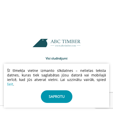
Visi sludinājumi
Uzņēmumu katalogs
Šī tīmekļa vietne izmanto sīkdatnes – nelielas teksta
Kontakti
datnes, kuras tiek saglabātas jūsu datorā vai mobilajā
ierīcē, kad jūs atverat vietni. Lai uzzinātu vairāk, spied
Sludinājumu cenas
šeit
.
Lietošanas noteikumi
Sīkdatņu un privātuma politika
SAPROTU