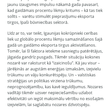
jaunu izaugsmes impulsu nākamā gada pavasarī,
kad gaidāmais procentu likmju kritums – kā tas tiek
solīts – varētu stimulēt pieprasījumu eksporta
tirgos, īpaši būvniecības sektorā.
Līdz ar to, var teikt, Igaunijas kokrūpnieki cerības
liek uz globālo procentu likmju samazināšanos šajā
gadā un gaidāmo eksporta tirgus aktivizēšanos.
Tomēr, lai šī faktora ietekme sasniegtu patērētājus,
jāgaida gandrīz pusgads. Tikmēr situāciju koksnes
nozarē var raksturot kā “izaicinošu”. Kā jau visur –
jārēķinās ar augstām enerģijas izmaksām, izejvielu
trūkumu un vāju konkurētspēju. Un – valstiskas
stratēģijas un politikas virziena trūkumu,
neprognozējamību, kas kavē ieguldījumus. Nozares
vadītāji tikmēr uzsver nepieciešamību uzlabot
efektivitāti un iegūt maksimālu vērtību no esošajām
izejvielām, lai saglabātu nozares dzīvotspēju.