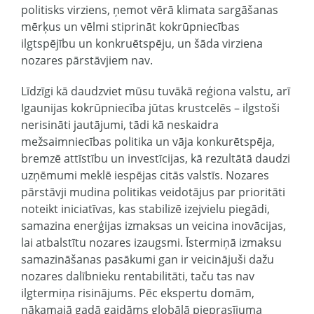
politisks virziens, ņemot vērā klimata sargāšanas
mērķus un vēlmi stiprināt kokrūpniecības
ilgtspējību un konkruētspēju, un šāda virziena
nozares pārstāvjiem nav.
Līdzīgi kā daudzviet mūsu tuvākā reģiona valstu, arī
Igaunijas kokrūpniecība jūtas krustcelēs – ilgstoši
nerisināti jautājumi, tādi kā neskaidra
mežsaimniecības politika un vāja konkurētspēja,
bremzē attīstību un investīcijas, kā rezultātā daudzi
uzņēmumi meklē iespējas citās valstīs. Nozares
pārstāvji mudina politikas veidotājus par prioritāti
noteikt iniciatīvas, kas stabilizē izejvielu piegādi,
samazina enerģijas izmaksas un veicina inovācijas,
lai atbalstītu nozares izaugsmi. Īstermiņā izmaksu
samazināšanas pasākumi gan ir veicinājuši dažu
nozares dalībnieku rentabilitāti, taču tas nav
ilgtermiņa risinājums. Pēc ekspertu domām,
nākamajā gadā gaidāms globālā pieprasījuma