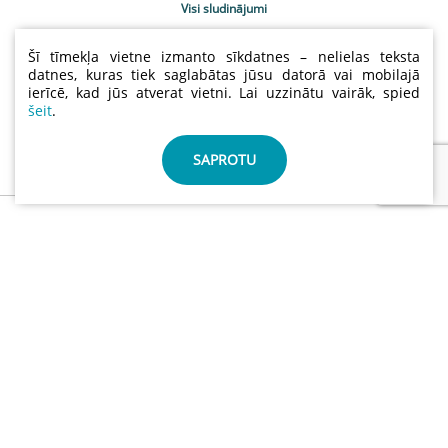
Visi sludinājumi
Uzņēmumu katalogs
Šī tīmekļa vietne izmanto sīkdatnes – nelielas teksta
Kontakti
datnes, kuras tiek saglabātas jūsu datorā vai mobilajā
ierīcē, kad jūs atverat vietni. Lai uzzinātu vairāk, spied
Sludinājumu cenas
šeit
.
Lietošanas noteikumi
Sīkdatņu un privātuma politika
SAPROTU
info@abctimber.com
ABC Timber, SIA | Reģ.nr.: 50203139001 | Adrese: Meža
prospekts 28 , Rīga Latvija LV-1014
©
ABCTIMBER.COM 2026