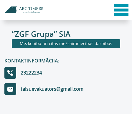
“ZGF Grupa” SIA
Mežkopība un citas mežsaimniecības darbības
KONTAKTINFORMĀCIJA:
23222234
talsuevakuators@gmail.com