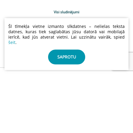
Visi sludinājumi
Uzņēmumu katalogs
Šī tīmekļa vietne izmanto sīkdatnes – nelielas teksta
Kontakti
datnes, kuras tiek saglabātas jūsu datorā vai mobilajā
ierīcē, kad jūs atverat vietni. Lai uzzinātu vairāk, spied
Sludinājumu cenas
šeit
.
Lietošanas noteikumi
Sīkdatņu un privātuma politika
SAPROTU
info@abctimber.com
ABC Timber, SIA | Reģ.nr.: 50203139001 | Adrese: Meža
prospekts 28 , Rīga Latvija LV-1014
©
ABCTIMBER.COM 2026