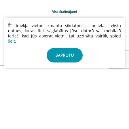
Visi sludinājumi
Uzņēmumu katalogs
Šī tīmekļa vietne izmanto sīkdatnes – nelielas teksta
Kontakti
datnes, kuras tiek saglabātas jūsu datorā vai mobilajā
ierīcē, kad jūs atverat vietni. Lai uzzinātu vairāk, spied
Sludinājumu cenas
šeit
.
Lietošanas noteikumi
Sīkdatņu un privātuma politika
SAPROTU
info@abctimber.com
ABC Timber, SIA | Reģ.nr.: 50203139001 | Adrese: Meža
prospekts 28 , Rīga Latvija LV-1014
©
ABCTIMBER.COM 2026