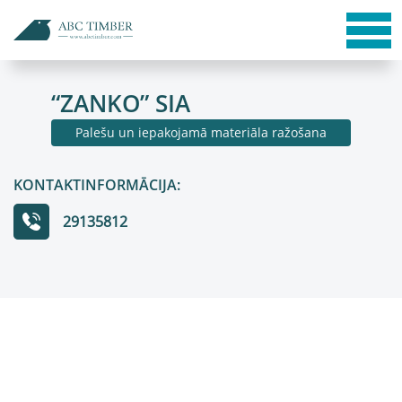
“ZANKO” SIA
Palešu un iepakojamā materiāla ražošana
KONTAKTINFORMĀCIJA:
29135812