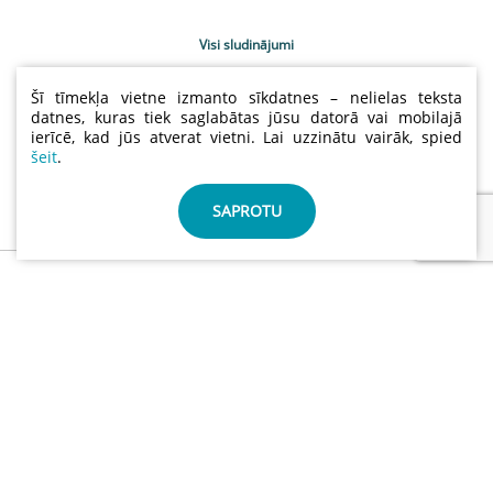
Visi sludinājumi
Uzņēmumu katalogs
Šī tīmekļa vietne izmanto sīkdatnes – nelielas teksta
Kontakti
datnes, kuras tiek saglabātas jūsu datorā vai mobilajā
ierīcē, kad jūs atverat vietni. Lai uzzinātu vairāk, spied
Sludinājumu cenas
šeit
.
Lietošanas noteikumi
Sīkdatņu un privātuma politika
SAPROTU
info@abctimber.com
ABC Timber, SIA | Reģ.nr.: 50203139001 | Adrese: Meža
prospekts 28 , Rīga Latvija LV-1014
©
ABCTIMBER.COM 2026