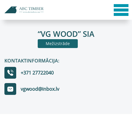
“VG WOOD” SIA
Mežizstrāde
KONTAKTINFORMĀCIJA:
+371 27722040
vgwood@inbox.lv