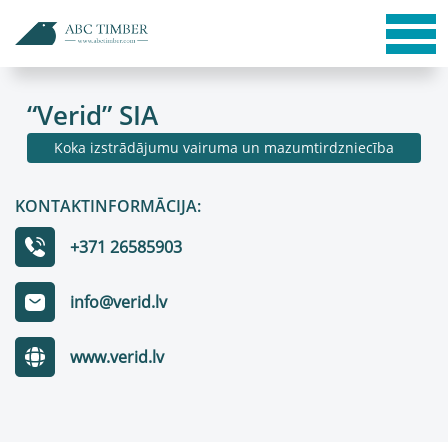
“Verid” SIA
Koka izstrādājumu vairuma un mazumtirdzniecība
KONTAKTINFORMĀCIJA:
+371 26585903
info@verid.lv
www.verid.lv