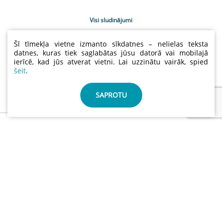
Visi sludinājumi
Uzņēmumu katalogs
Šī tīmekļa vietne izmanto sīkdatnes – nelielas teksta
Kontakti
datnes, kuras tiek saglabātas jūsu datorā vai mobilajā
ierīcē, kad jūs atverat vietni. Lai uzzinātu vairāk, spied
Sludinājumu cenas
šeit
.
Lietošanas noteikumi
Sīkdatņu un privātuma politika
SAPROTU
info@abctimber.com
ABC Timber, SIA | Reģ.nr.: 50203139001 | Adrese: Meža
prospekts 28 , Rīga Latvija LV-1014
©
ABCTIMBER.COM 2026