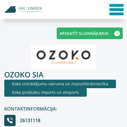
APSKATĪT SLUDINĀJUMUS
OZOKO SIA
Koka izstrādājumu vairuma un mazumtirdzniecība
Koka produktu imports un eksports
KONTAKTINFORMĀCIJA:
26131118