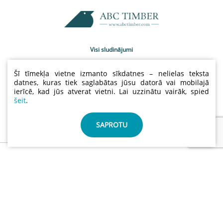
Visi sludinājumi
Uzņēmumu katalogs
Šī tīmekļa vietne izmanto sīkdatnes – nelielas teksta
Kontakti
datnes, kuras tiek saglabātas jūsu datorā vai mobilajā
ierīcē, kad jūs atverat vietni. Lai uzzinātu vairāk, spied
Sludinājumu cenas
šeit
.
Lietošanas noteikumi
Sīkdatņu un privātuma politika
SAPROTU
info@abctimber.com
ABC Timber, SIA | Reģ.nr.: 50203139001 | Adrese: Meža
prospekts 28 , Rīga Latvija LV-1014