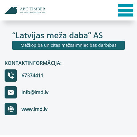
“Latvijas meža daba” AS
Mežkopība un citas mežsaimniecības darbības
KONTAKTINFORMĀCIJA:
67374411
info@lmd.lv
www.lmd.lv