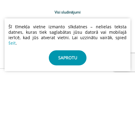
Visi sludinājumi
Uzņēmumu katalogs
Šī tīmekļa vietne izmanto sīkdatnes – nelielas teksta
Kontakti
datnes, kuras tiek saglabātas jūsu datorā vai mobilajā
ierīcē, kad jūs atverat vietni. Lai uzzinātu vairāk, spied
Sludinājumu cenas
šeit
.
Lietošanas noteikumi
Sīkdatņu un privātuma politika
SAPROTU
info@abctimber.com
ABC Timber, SIA | Reģ.nr.: 50203139001 | Adrese: Meža
prospekts 28 , Rīga Latvija LV-1014
©
ABCTIMBER.COM 2026