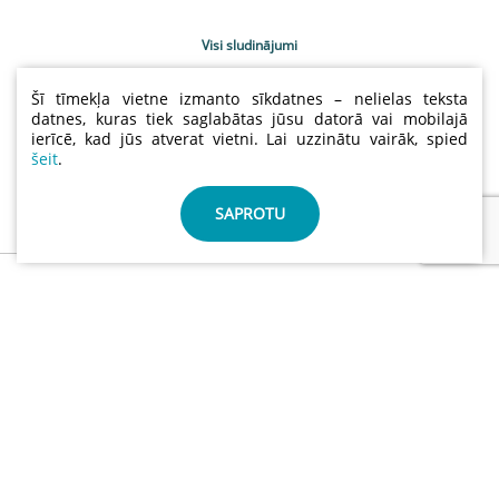
Visi sludinājumi
Uzņēmumu katalogs
Šī tīmekļa vietne izmanto sīkdatnes – nelielas teksta
Kontakti
datnes, kuras tiek saglabātas jūsu datorā vai mobilajā
ierīcē, kad jūs atverat vietni. Lai uzzinātu vairāk, spied
Sludinājumu cenas
šeit
.
Lietošanas noteikumi
Sīkdatņu un privātuma politika
SAPROTU
info@abctimber.com
ABC Timber, SIA | Reģ.nr.: 50203139001 | Adrese: Meža
prospekts 28 , Rīga Latvija LV-1014
©
ABCTIMBER.COM 2026