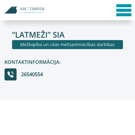
“LATMEŽI” SIA
Mežkopība un citas mežsaimniecības darbības
KONTAKTINFORMĀCIJA:
26540554