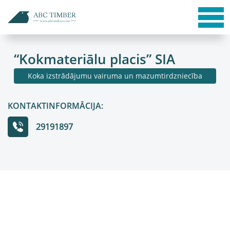
“Kokmateriālu placis” SIA
Koka izstrādājumu vairuma un mazumtirdzniecība
KONTAKTINFORMĀCIJA:
29191897