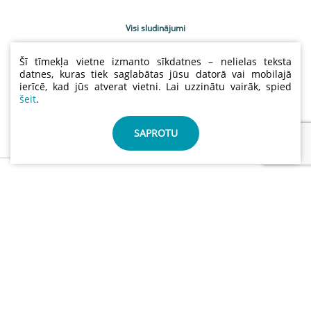
Visi sludinājumi
Uzņēmumu katalogs
Šī tīmekļa vietne izmanto sīkdatnes – nelielas teksta
Kontakti
datnes, kuras tiek saglabātas jūsu datorā vai mobilajā
ierīcē, kad jūs atverat vietni. Lai uzzinātu vairāk, spied
Sludinājumu cenas
šeit
.
Lietošanas noteikumi
Sīkdatņu un privātuma politika
SAPROTU
info@abctimber.com
ABC Timber, SIA | Reģ.nr.: 50203139001 | Adrese: Meža
prospekts 28 , Rīga Latvija LV-1014
©
ABCTIMBER.COM 2026