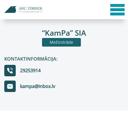
“KamPa” SIA
Mežizstrāde
KONTAKTINFORMĀCIJA:
29253914
kampa@inbox.lv