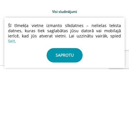
Visi sludinājumi
Uzņēmumu katalogs
Šī tīmekļa vietne izmanto sīkdatnes – nelielas teksta
Kontakti
datnes, kuras tiek saglabātas jūsu datorā vai mobilajā
ierīcē, kad jūs atverat vietni. Lai uzzinātu vairāk, spied
Sludinājumu cenas
šeit
.
Lietošanas noteikumi
Sīkdatņu un privātuma politika
SAPROTU
info@abctimber.com
ABC Timber, SIA | Reģ.nr.: 50203139001 | Adrese: Meža
prospekts 28 , Rīga Latvija LV-1014
©
ABCTIMBER.COM 2026