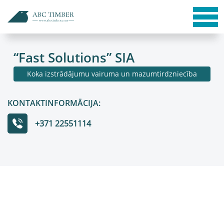
“Fast Solutions” SIA
Koka izstrādājumu vairuma un mazumtirdzniecība
KONTAKTINFORMĀCIJA:
+371 22551114