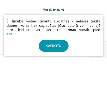
Visi sludinājumi
Uzņēmumu katalogs
Šī tīmekļa vietne izmanto sīkdatnes – nelielas teksta
Kontakti
datnes, kuras tiek saglabātas jūsu datorā vai mobilajā
ierīcē, kad jūs atverat vietni. Lai uzzinātu vairāk, spied
Sludinājumu cenas
šeit
.
Lietošanas noteikumi
Sīkdatņu un privātuma politika
SAPROTU
info@abctimber.com
ABC Timber, SIA | Reģ.nr.: 50203139001 | Adrese: Meža
prospekts 28 , Rīga Latvija LV-1014
©
ABCTIMBER.COM 2026